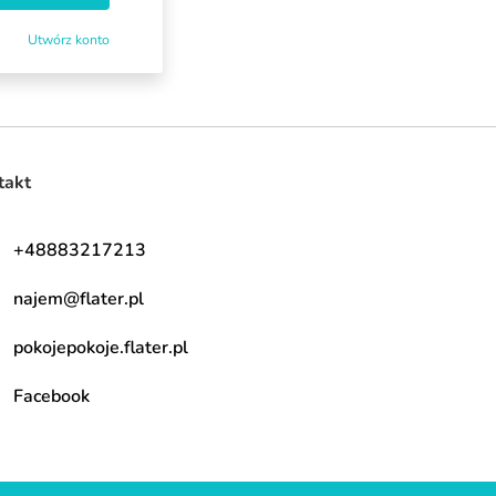
Utwórz konto
takt
+48883217213
najem@flater.pl
pokojepokoje.flater.pl
Facebook