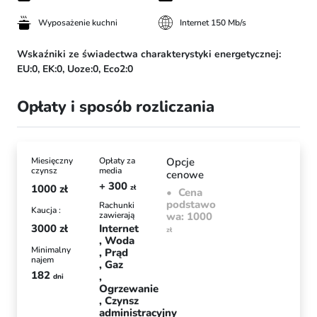
Wyposażenie kuchni
Internet 150 Mb/s
Wskaźniki ze świadectwa charakterystyki energetycznej:
EU:0,
EK:0,
Uoze:0,
Eco2:0
Opłaty i sposób rozliczania
Miesięczny
Opłaty za
Opcje
czynsz
media
cenowe
+ 300
1000
zł
zł
Cena
podstawo
Rachunki
Kaucja :
zawierają
wa: 1000
3000
zł
Internet
zł
Woda
Minimalny
Prąd
najem
Gaz
182
dni
Ogrzewanie
Czynsz
administracyjny