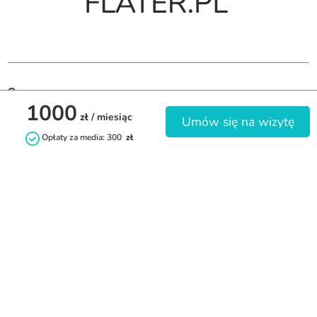
O nas
1000
zł
/ miesiąc
Umów się na wizytę
Pokoje i mieszkania dla studentów oraz osób pracujących. 
Opłaty za media: 300
zł
Jesteśmy firmą zarządzającą nieruchomościami, więc 
wynajmujesz bezpośrednio, bez prowizji, oraz w czasie trwania 
najmu dbamy o Twój kofort.
Kontakt
najem@flater.pl