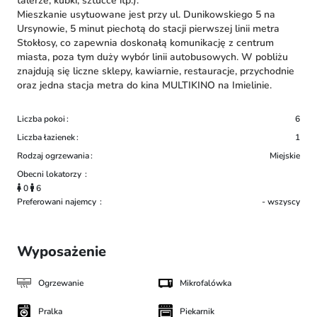
talerze, kubki, sztućce itp.).
Mieszkanie usytuowane jest przy ul. Dunikowskiego 5 na
Ursynowie, 5 minut piechotą do stacji pierwszej linii metra
Stokłosy, co zapewnia doskonałą komunikację z centrum
miasta, poza tym duży wybór linii autobusowych. W pobliżu
znajdują się liczne sklepy, kawiarnie, restauracje, przychodnie
oraz jedna stacja metra do kina MULTIKINO na Imielinie.
Liczba pokoi
6
Liczba łazienek
1
Rodzaj ogrzewania
Miejskie
Obecni lokatorzy
0
6
Preferowani najemcy
- wszyscy
Wyposażenie
Ogrzewanie
Mikrofalówka
Pralka
Piekarnik